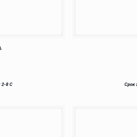
А
 2-8 С
Срок 